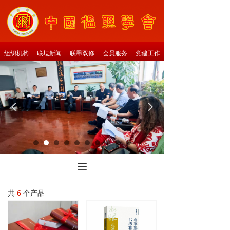
组织机构
联坛新闻
联墨双修
会员服务
党建工作
넳
넲
끀
共
6
个产品