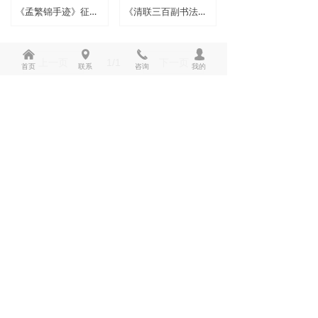
《孟繁锦手迹》征订启事
《清联三百副书法集》征订启事
낀
넹
끅
넙
上一页
1
/
1
下一页
首页
联系
咨询
我的
Copyright ©2019 中国楹联学会网 All Rights
Reserved
版权所有：中国
楹联学会网
京ICP备10021638号-1
넡