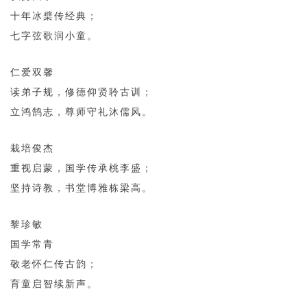
十年冰檗传经典；
七字弦歌润小童。
仁爱双馨
读弟子规，修德仰贤聆古训；
立鸿鹄志，尊师守礼沐儒风。
栽培俊杰
重视启蒙，国学传承桃李盛；
坚持诗教，书堂博雅栋梁高。
黎珍敏
国学常青
敬老怀仁传古韵；
育童启智续新声。