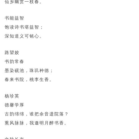
仙乡幽赏一枝春。
书能益智
饱读诗书堪益智；
深知道义可铭心。
路望姣
书韵常春
墨染砚池，珠玑种德；
春来书院，桃李生香。
杨珍英
德馨学厚
古韵绵绵，谁把余音遗院落？
熏风脉脉，我邀明月醉书香。