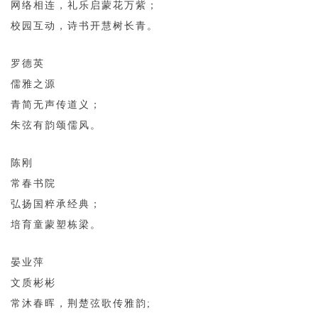
网络相连，礼乐启蒙花万紫；
校园互动，诗书开慧树长青。
罗德英
儒雅之源
青简无声传道义；
朱弦有韵颂儒风。
陈刚
常春书院
弘扬国粹承经典；
培育童蒙塑栋梁。
晏业萍
文质彬彬
常沐春晖，荆楚弦歌传雅韵;