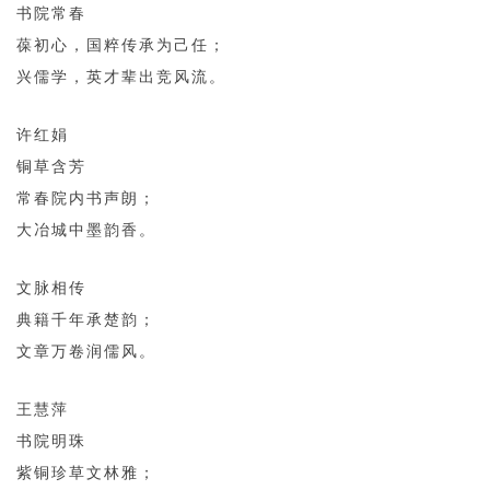
书院常春
葆初心，国粹传承为己任；
兴儒学，英才辈出竞风流。
许红娟
铜草含芳
常春院内书声朗；
大冶城中墨韵香。
文脉相传
典籍千年承楚韵；
文章万卷润儒风。
王慧萍
书院明珠
紫铜珍草文林雅；