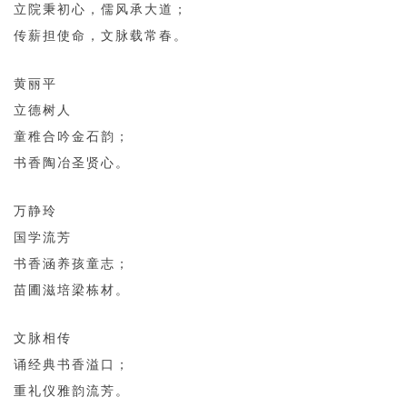
立院秉初心，儒风承大道；
传薪担使命，文脉载常春。
黄丽平
立德树人
童稚合吟金石韵；
书香陶冶圣贤心。
万静玲
国学流芳
书香涵养孩童志；
苗圃滋培梁栋材。
文脉相传
诵经典书香溢口；
重礼仪雅韵流芳。