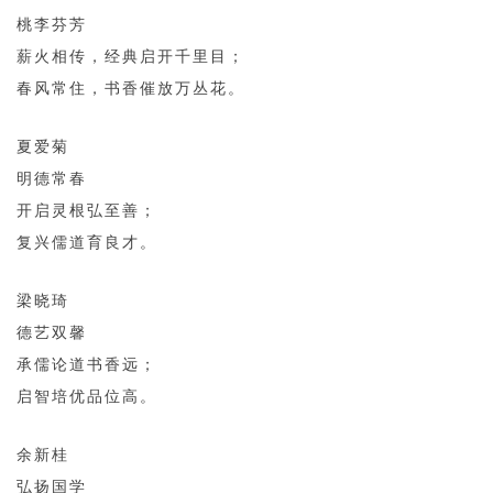
桃李芬芳
薪火相传，经典启开千里目；
春风常住，书香催放万丛花。
夏爱菊
明德常春
开启灵根弘至善；
复兴儒道育良才。
梁晓琦
德艺双馨
承儒论道书香远；
启智培优品位高。
余新桂
弘扬国学