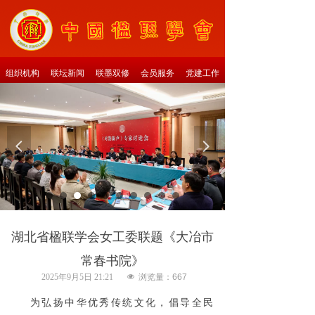
组织机构
联坛新闻
联墨双修
会员服务
党建工作
넳
넲
湖北省楹联学会女工委联题《大冶市
常春书院》
2025年9月5日
21:21
넶
浏览量：
667
为弘扬中华优秀传统文化，倡导全民