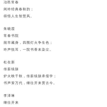
冶邑常春
闲吟经典春秋韵；
得悟人生智慧风。
朱晓霞
常春书院
闹市藏身，四围灯火争生色；
吟声悦耳，一院书香未染尘。
杜在新
传薪续脉
炉火映千秋，传薪续脉承儒学；
书声萦万代，继往开来贯古今。
李泽琳
继往开来