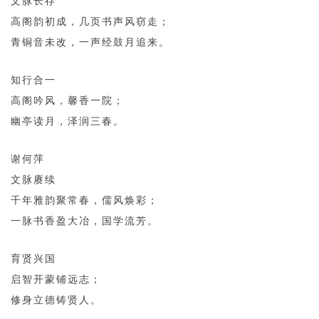
文脉长存
高阁韵初成，几页书声风窃走；
青铜音未改，一声经鼓月追来。
知行合一
高阁吟风，馨香一院；
幽亭读月，泽润三春。
谢何萍
文脉赓续
千年雅韵聚常春，儒风焕彩；
一脉书香盈大冶，国学流芳。
育贤兴国
启智开蒙铺远志；
修身立德铸贤人。