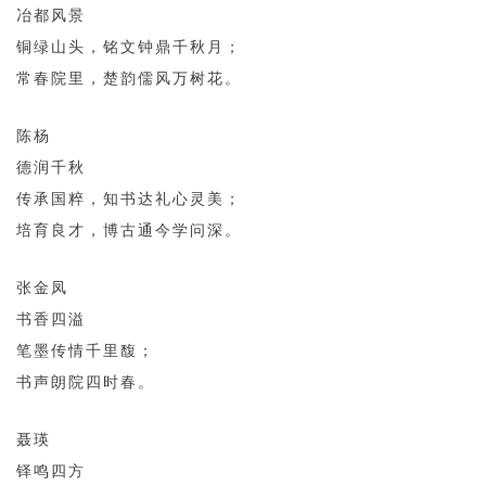
冶都风景
铜绿山头，铭文钟鼎千秋月；
常春院里，楚韵儒风万树花。
陈杨
德润千秋
传承国粹，知书达礼心灵美；
培育良才，博古通今学问深。
张金凤
书香四溢
笔墨传情千里馥；
书声朗院四时春。
聂瑛
铎鸣四方