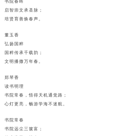
书院春晖
启智崇文承圣脉；
培贤育善焕春声。
董玉香
弘扬国粹
国粹传承千载韵；
文明播撒万年春。
郑琴香
读书明理
书院常春，悟得天机通觉路；
心灯更亮，畅游学海不迷航。
书院常春
书院远尘三箧富；