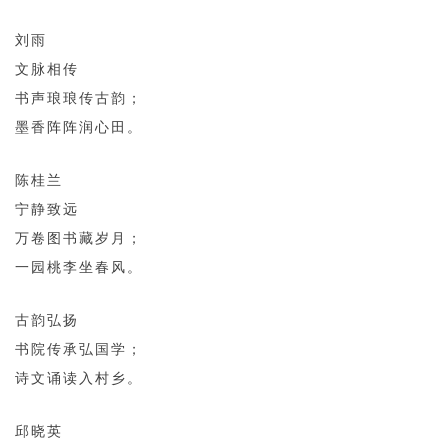
刘雨
文脉相传
书声琅琅传古韵；
墨香阵阵润心田。
陈桂兰
宁静致远
万卷图书藏岁月；
一园桃李坐春风。
古韵弘扬
书院传承弘国学；
诗文诵读入村乡。
邱晓英