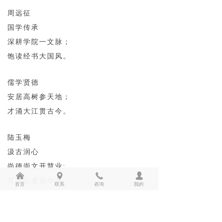
周远征
国学传承
深耕学院一文脉；
饱读经书大国风。
儒学贤德
安居高树参天地；
才涌大江贯古今。
陆玉梅
汲古润心
尚德崇文开慧业;
낀
넹
끅
넙
育才弘道谱华章。
首页
联系
咨询
我的
方正玉
为国育才