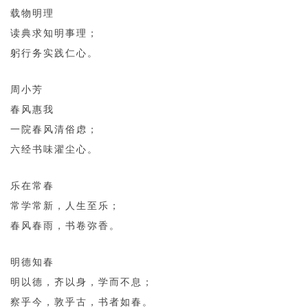
载物明理
读典求知明事理；
躬行务实践仁心。
周小芳
春风惠我
一院春风清俗虑；
六经书味濯尘心。
乐在常春
常学常新，人生至乐；
春风春雨，书卷弥香。
明德知春
明以德，齐以身，学而不息；
察乎今，敦乎古，书者如春。