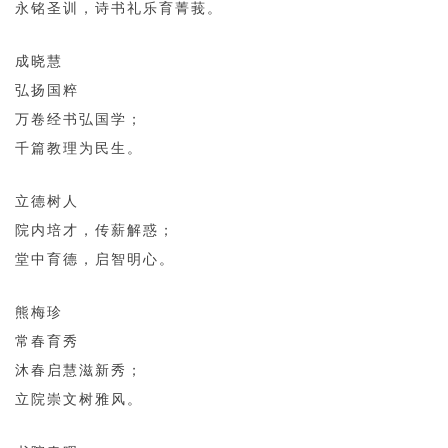
永铭圣训，诗书礼乐育菁莪。
成晓慧
弘扬国粹
万卷经书弘国学；
千篇教理为民生。
立德树人
院内培才，传薪解惑；
堂中育德，启智明心。
熊梅珍
常春育秀
沐春启慧滋新秀；
立院崇文树雅风。