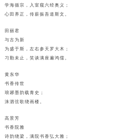
学海循宗，入室窥六经奥义；
心田养正，传薪振吾道斯文。
田丽君
与古为新
为盛于斯，左右参天罗大木；
习勤未止，笑谈满座遍鸿儒。
黄东华
书香传世
琅琊墨韵载青史；
洙泗弦歌绕画楼。
高景芳
书香院雅
诗韵绕梁，满院书香弘大雅；