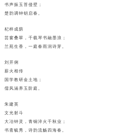
书声振玉苔侵壁；
楚韵调钟钥启春。
杞梓成荫
芸窗叠翠，千载琴书融墨浪；
兰苑生香，一庭春雨润诗芽。
刘开俐
薪火相传
国学教研金土地；
儒风涵养玉阶庭。
朱建英
文光射斗
大冶钟灵，青铜淬火千秋业；
书斋毓秀，诗韵流觞四海春。