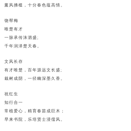
薰风拂槛，十分春色蕴高情。
饶帮梅
唯楚有才
一脉承传洙泗盛;
千年润泽楚天春。
文风长存
有才唯楚，百年源远文长盛;
栽树成阴，一径幽深墨久香。
祝红生
知行合一
常植爱心，精育春苗成巨木；
早来书院，乐培贤士浸儒风。