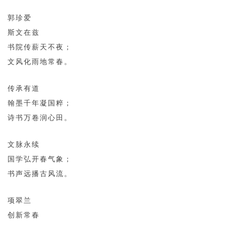
郭珍爱
斯文在兹
书院传薪天不夜；
文风化雨地常春。
传承有道
翰墨千年凝国粹；
诗书万卷润心田。
文脉永续
国学弘开春气象；
书声远播古风流。
项翠兰
创新常春