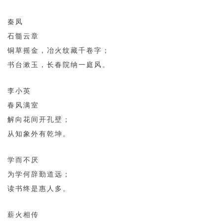
秦凤
石髓云章
铜草摇金，冶火纹藏千卷字；
书台漱玉，长春院纳一庭风。
李小英
春风满室
解向花间开孔壁；
从知象外有乾坤。
学而不厌
为学何辞勤道远；
读书终是惠人多。
薪火相传