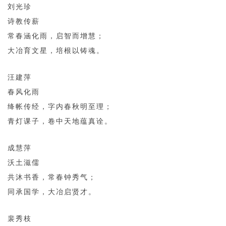
刘光珍
诗教传薪
常春涵化雨，启智而增慧；
大冶育文星，培根以铸魂。
汪建萍
春风化雨
绛帐传经，字内春秋明至理；
青灯课子，卷中天地蕴真诠。
成慧萍
沃土滋儒
共沐书香，常春钟秀气；
同承国学，大冶启贤才。
裴秀枝