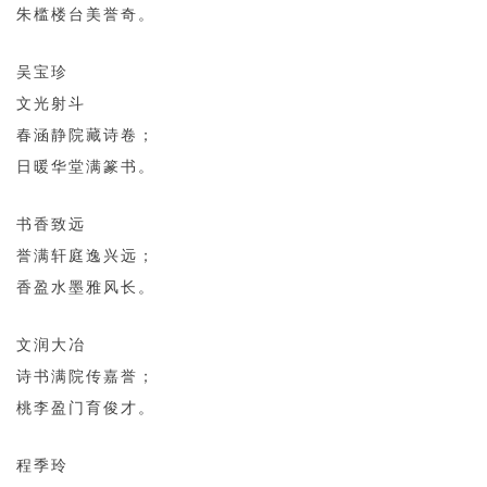
朱槛楼台美誉奇。
吴宝珍
文光射斗
春涵静院藏诗卷；
日暖华堂满篆书。
书香致远
誉满轩庭逸兴远；
香盈水墨雅风长。
文润大冶
诗书满院传嘉誉；
桃李盈门育俊才。
程季玲