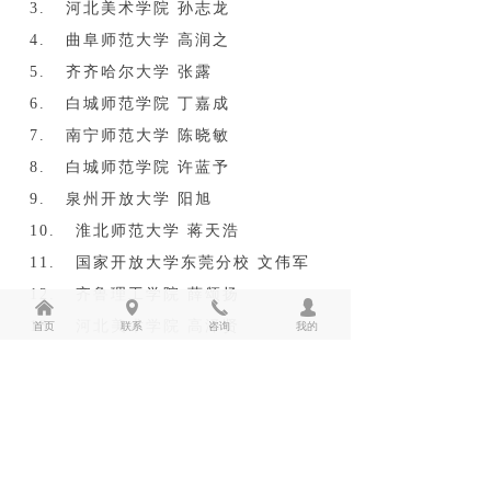
3. 河北美术学院 孙志龙
4. 曲阜师范大学 高润之
5. 齐齐哈尔大学 张露
6. 白城师范学院 丁嘉成
7. 南宁师范大学 陈晓敏
8. 白城师范学院 许蓝予
9. 泉州开放大学 阳旭
10. 淮北师范大学 蒋天浩
11. 国家开放大学东莞分校 文伟军
12. 齐鲁理工学院 薛颂扬
낀
넹
끅
넙
首页
联系
咨询
我的
13. 河北美术学院 高泽贤
14. 吉林建筑大学 乔国庆
15. 河北美术学院 刘世阳
16. 北京人文书法学院 徐文龙
17. 吉林建筑大学 郭瑞芬
18. 山东外事职业大学 孟楠松