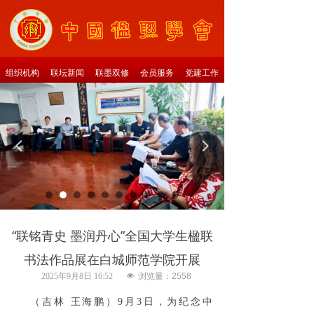
组织机构
联坛新闻
联墨双修
会员服务
党建工作
넳
넲
“联铭青史 墨润丹心”全国大学生楹联
书法作品展在白城师范学院开展
2025年9月8日
16:52
넶
浏览量：
2558
（吉林 王海鹏）9月3日，为纪念中