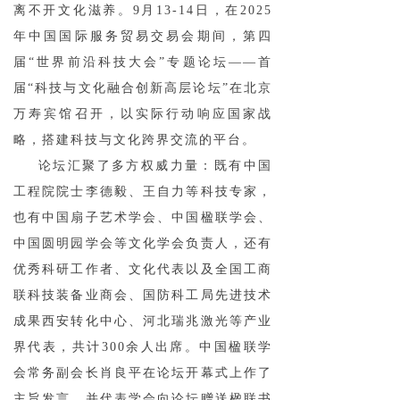
离不开文化滋养。9月13-14日，在2025
年中国国际服务贸易交易会期间，第四
届“世界前沿科技大会”专题论坛——首
届“科技与文化融合创新高层论坛”在北京
万寿宾馆召开，以实际行动响应国家战
略，搭建科技与文化跨界交流的平台。
论坛汇聚了多方权威力量：既有中国
工程院院士李德毅、王自力等科技专家，
也有中国扇子艺术学会、中国楹联学会、
中国圆明园学会等文化学会负责人，还有
优秀科研工作者、文化代表以及全国工商
联科技装备业商会、国防科工局先进技术
成果西安转化中心、河北瑞兆激光等产业
界代表，共计300余人出席。中国楹联学
会常务副会长肖良平在论坛开幕式上作了
主旨发言，并代表学会向论坛赠送楹联书