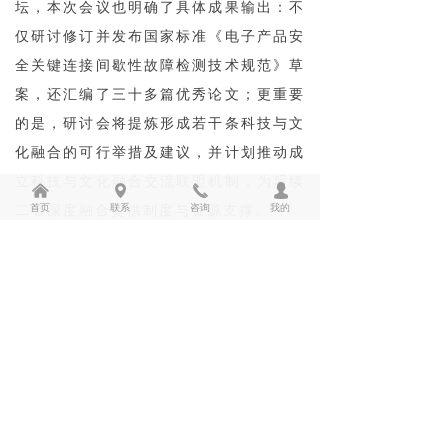
坛，本次会议也明确了具体成果输出：不
仅研讨修订并发布国家标准《电子产品安
全关键连接间歇性故障检测技术规范》草
案，还汇编了三十多篇优秀论文；更重要
的是，研讨会将提炼形成若干条科技与文
化融合的可行举措及建议，并计划推动成
立科技与文化融合交流联盟机制，为后续
낀
넹
끅
넙
首页
联系
咨询
我的
二者深度融合提供制度与资源支撑。