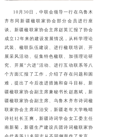
10月30日，中联会领导一行在乌鲁木
齐市同新疆楹联家协会部分会员进行座
谈。新疆楹联家协会主席赵英汇报了协会
成立12年来的建设发展情况，从科学理论
武装、楹联队伍建设、进行楹联培训、开
展采风活动、征集特色楹联、加强理论研
究、开展“六进”活动、进行互动联系等八
个方面汇报了工作，介绍了存在问题和困
难，提出了今后改进措施和奋斗目标。新
疆楹联家协会副主席兼秘书长赵惠斌，新
疆楹联家协会副主席、乌鲁木齐市诗词楹
联家协会主席邱治安，新疆老年大学晚晴
诗社社长王爽，新疆诗词学会女工委主任
南新菊，新疆生产建设兵团诗词楹联家协
会代表等11名同志从不同侧面作了发言，