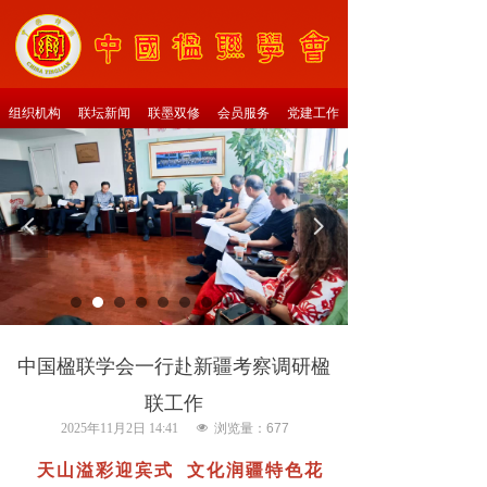
组织机构
联坛新闻
联墨双修
会员服务
党建工作
넳
넲
中国楹联学会一行赴新疆考察调研楹
联工作
2025年11月2日
14:41
넶
浏览量：
677
天山溢彩迎宾式 文化润疆特色花