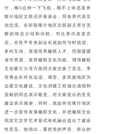
什，晚6点钟一下飞机，顾不上休息直奔
喀什地区文联召开座谈会，同各界代表互
动交流。在听取喀什地区文联副主席甘灵
辉的情况介绍和诗联、书法界代表发言
后，肖良平常务副会长就如何与时俱进、
多向互动、发现培养楹联人才、挖掘援疆
省市资源、发挥楹联文化功能、增强楹联
文化吸引力等方面同大家交换了意见。李
培隽会长对在边远、艰苦、多民族地区为
边疆文化建设、文化润疆工程做出成绩和
贡献的同志表示敬意，对大家提出的意见
建议表示感谢，同时，就如何在喀什地区
进一步宣传发展楹联文化，并把楹联文化
同其它文学艺术形式有机融合提出了建设
性意见。他指出，要把党的声音、群众的