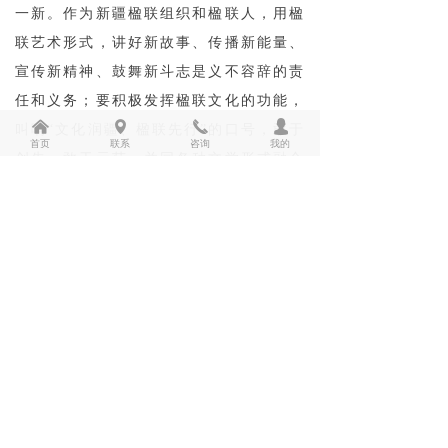
一新。作为新疆楹联组织和楹联人，用楹
联艺术形式，讲好新故事、传播新能量、
宣传新精神、鼓舞新斗志是义不容辞的责
任和义务；要积极发挥楹联文化的功能，
낀
넹
끅
넙
叫响“文化润疆、楹联先行”的口号，敢于
首页
联系
咨询
我的
创先，敢于示范，并同各种文学形式融合
联动，真正让楹联文化在构筑中华民族共
同体意识中起到先锋作用；要充分运用楹
联艺术传播党的声音、宣传党的政策，把
党中央的关怀关爱传递到千家万户，让楹
联成为各族干部群众喜闻乐见的艺术形
式；新疆楹联组织要充分发挥积极能动作
用，把更多人才吸纳到楹联队伍，不断为
楹联队伍输入新鲜血流、增加新的活力，
使楹联队伍成为文化润疆工程的生力军和