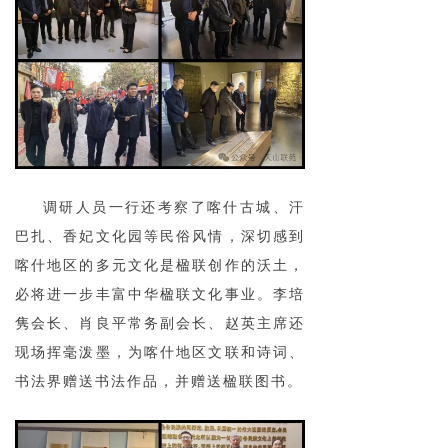
调研人员一行还考察了喀什古城、汗
巴扎、香妃文化园等民俗风情，深切感到
喀什地区的多元文化是楹联创作的沃土，
必将进一步丰富中华楹联文化事业。李培
隽会长、肖良平常务副会长、赵英主席还
现场挥毫泼墨，为喀什地区文联和诗词、
书法界赠送书法作品，并赠送楹联图书。