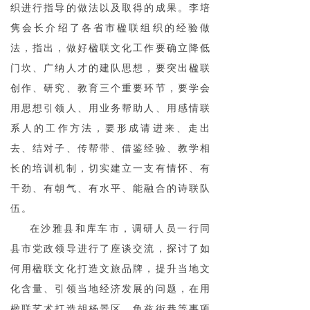
织进行指导的做法以及取得的成果。李培
隽会长介绍了各省市楹联组织的经验做
法，指出，做好楹联文化工作要确立降低
门坎、广纳人才的建队思想，要突出楹联
创作、研究、教育三个重要环节，要学会
用思想引领人、用业务帮助人、用感情联
系人的工作方法，要形成请进来、走出
去、结对子、传帮带、借鉴经验、教学相
长的培训机制，切实建立一支有情怀、有
干劲、有朝气、有水平、能融合的诗联队
伍。
在沙雅县和库车市，调研人员一行同
县市党政领导进行了座谈交流，探讨了如
何用楹联文化打造文旅品牌，提升当地文
化含量、引领当地经济发展的问题，在用
楹联艺术打造胡杨景区、龟兹街巷等事项