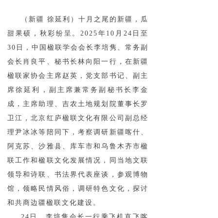
（新疆 徐延利）十月之尾的新疆，瓜
甜果硕，秋彩纷呈。2025年10月24日至
30日，中国楹联学会会长李培隽、常务副
会长肖良平、秘书长林向阳一行，在新疆
楹联家协会主席赵英，党支部书记、副主
席徐延利，副主席兼常务副秘书长李金
成，主席助理、吉农土地规划院董事长罗
卫江，北京红庐楹联文化有限公司副总经
理尹冰冰等陪同下，考察调研新疆喀什、
阿克苏、沙雅县、库车市和乌鲁木齐市楹
联工作和楹联文化发展情况，同当地文联
领导和诗联、书法界代表座谈，参观博物
馆，领略民情风俗，调研特色文化，探讨
和共商边疆楹联文化建设。
24日，李培隽会长一行乘飞机直飞喀