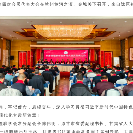
学会第四次会员代表大会在兰州黄河之滨、金城关下召开，来自陇原
局，牢记使命，赓续奋斗，深入学习贯彻习近平新时代中国特
现代化甘肃新篇章！
楹联学会常务副会长陈伟明，原甘肃省委副秘书长、甘肃省人
一级调研员胡玉林，甘肃省书法家协会常务副主席刘云鹏，甘