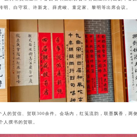
传明、白守双、许新龙、薛虎峻、童定家、黎明等出席会议。
个人的贺信、贺联300余件。会场内，红笺流韵，联墨飘香，两
个人撰书的贺联。