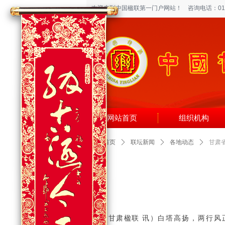
欢迎来到中国楹联第一门户网站！
咨询电话：010-6
网站首页
组织机构
网站首页
ꄲ
联坛新闻
ꄲ
各地动态
ꄲ
甘肃
（甘肃楹联 讯）
白塔高扬，两行风