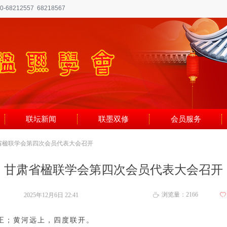
8212557 68218567
联坛新闻
联墨双修
会员服务
省楹联学会第四次会员代表大会召开
甘肃省楹联学会第四次会员代表大会召开
浏览量：
2166
2025年12月6日
22:41
ꄀ
ꄘ
正；黄河远上，四度联开。