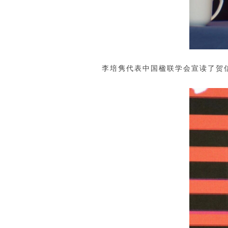
李培隽代表中国楹联学会宣读了贺