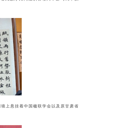
侧墙上悬挂着中国楹联学会以及原甘肃省