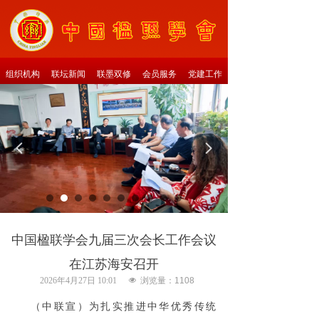
组织机构
联坛新闻
联墨双修
会员服务
党建工作
넳
넲
中国楹联学会九届三次会长工作会议
在江苏海安召开
2026年4月27日
10:01
넶
浏览量：
1108
（中联宣）为扎实推进中华优秀传统