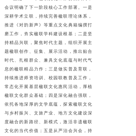
会议明确了下一阶段核心工作部署。一是
深耕学术立联，持续完善楹联理论体系，
推进《对韵新声》等重点文化典籍编撰打
磨工作，夯实楹联学科建设根基；二是坚
持精品兴联，聚焦时代主题，组织开展主
题楹联创作、征集、展示活动，推出贴合
时代、扎根群众、兼具文化底蕴与时代气
息的楹联精品力作；三是做实普及育联，
持续推进师资培训、校园联教普及工作，
常态化开展基层楹联文化惠民活动，厚植
楹联文化群众基础；四是深化融合强联，
依托各地深厚的文学底蕴，探索楹联文化
与乡村振兴、文旅产业、地方文化建设深
度融合的新路径、新模式，激活非遗楹联
文化的当代价值；五是从严治会兴会，持