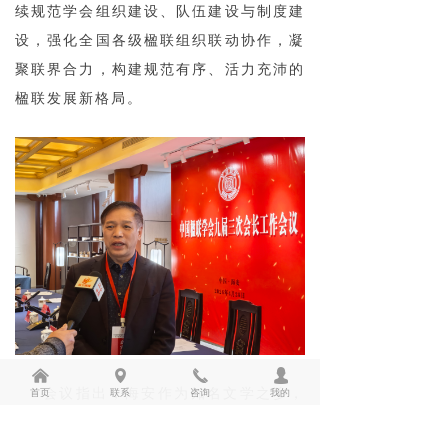
续规范学会组织建设、队伍建设与制度建
设，强化全国各级楹联组织联动协作，凝
聚联界合力，构建规范有序、活力充沛的
楹联发展新格局。
낀
넹
끅
넙
首页
联系
咨询
我的
会议指出，海安作为知名文学之乡，
文脉绵长、文风鼎盛，长期以来深耕传统