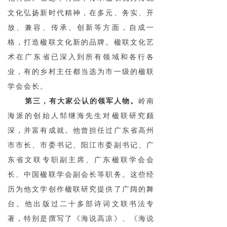
文化弘扬新时代精神，在多元、务实、开
放、兼容、传承、创新等方面，自成一
格，打造楹联文化新的品牌。楹联文化艺
术在广东省已深入到所有领域和各行各
业，有的乡村主任都当选为市一级的楹联
学会会长。
第三，有大家公认的领军人物。
岭南
海派的创始人邹继海先生对楹联研究颇
深，并富有成就。他曾担任过广东省高州
市市长、市委书记、阳江市委副书记、广
东省文联专职副主席、广东楹联学会会
长、中国楹联学会副会长等职务。这些经
历为他文学创作楹联研究提供了广阔的舞
台。他出版过二十多部诗词文联书法专
著，特别是撰写了《海说高凉》、《海说