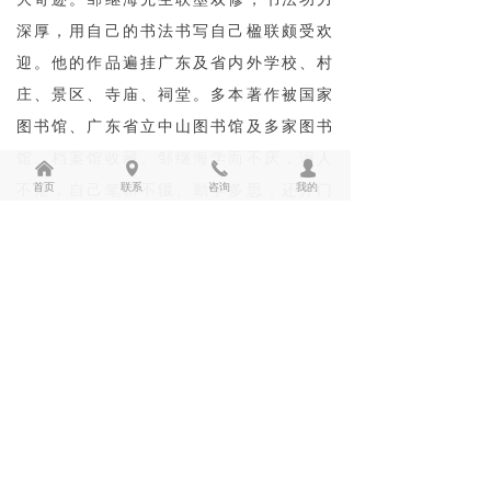
深厚，用自己的书法书写自己楹联颇受欢
迎。他的作品遍挂广东及省内外学校、村
庄、景区、寺庙、祠堂。多本著作被国家
图书馆、广东省立中山图书馆及多家图书
馆、档案馆收藏。邹继海学而不厌，诲人
낀
넹
끅
넙
首页
联系
咨询
我的
不倦，自己笔耕不辍、勤学多思，还开门
办学，收徒传艺，桃李满天下，培养了大
批岭南海派楹联人才，有的还获得全国大
奖。邹继海先生作为岭南海派楹联领军人
物是受到大家认可和拥戴的。
第四，有代表性、标志性的作品。
突
出的就是邹继海先生所著海文化系列之楹
联作品海联十五章。这部巨著由联界大家
叶子彤先生作序，多为联家高评推介。本
书从“联叩心扉”、“联花缀景”、“联播化