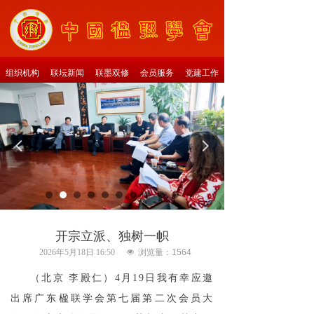
组织机构
联坛新闻
联墨双修
会员服务
党建工作
넳
넲
开宗立派、独树一帜
2026年5月18日
16:50
넶
浏览量：
1564
（北京 李殿仁）4月19日我有幸应邀
出席广东楹联学会第七届第二次会员大