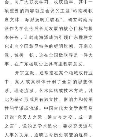
会，向广大联友学习，收获颇丰。其中一
项重要的内容就是会议的主题“岭南树帜
赓文脉，海派扬帆启骏程”。确立岭南海
派作为学会今后长期发展的核心目标与根
本任务，让岭南海派成为引领广东楹联文
化走向全国彰显特色的鲜明旗帜。开宗立
派，独树一帜，这在全国楹联界是一件大
事，在广东楹联史上具有里程碑意义。
开宗立派，通常指在某个领域或行业
中，某人或某群体开创了全新的思想体
系、理论流派、艺术风格或技术方法，以
此为基础形成具有独立性、影响力和传承
性的学派或流派。中国古代大文学家司马
迁说“究天人之际，通古今之变，成一家
之言”，说的是学术追求，要探究天道与
人事的关系，通晓古今历史演变的规律，