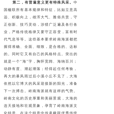
第二，有普遍意义更有特殊风采。
中
国楹联所有基本规律和特征，比如立意高
远、积极向上，雄浑大气、雅俗共赏，守
正创新、技巧灵动，涉猎广泛遍及各行各
业，严格传统格律又要守正容变，富有时
代气息等等。这些基本要求岭南海派都把
握得准确、全面、细致，是合格的、达标
的。同时它又有自己的风格特点。突出的
就是一个“海”字，胸怀宽阔、海纳百川；
动静有度、潮起潮落；经得起任何考验，
再大的暴风雨过后小溪小丘不见了，大海
依然以它博大的风采迎接新的阳光，准备
下一次搏击。岭南海派就有这样的气势。
岭南文化的历史厚重和美丽景观，大海的
连天接地和壮观景象，孕育了岭南海派文
化特质。在这个特质中传承楹联优秀传统