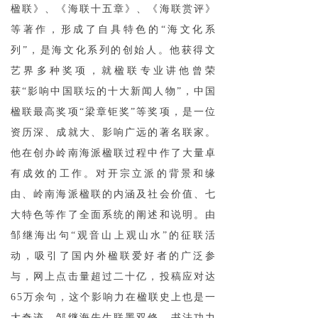
楹联》、《海联十五章》、《海联赏评》
等著作，形成了自具特色的“海文化系
列”，是海文化系列的创始人。他获得文
艺界多种奖项，就楹联专业讲他曾荣
获“影响中国联坛的十大新闻人物”，中国
楹联最高奖项“梁章钜奖”等奖项，是一位
资历深、成就大、影响广远的著名联家。
他在创办岭南海派楹联过程中作了大量卓
有成效的工作。对开宗立派的背景和缘
由、岭南海派楹联的内涵及社会价值、七
大特色等作了全面系统的阐述和说明。由
邹继海出句“观音山上观山水”的征联活
动，吸引了国内外楹联爱好者的广泛参
与，网上点击量超过二十亿，投稿应对达
65万余句，这个影响力在楹联史上也是一
大奇迹。邹继海先生联墨双修，书法功力