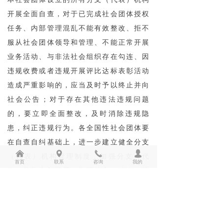
开展全面自查，对于已完成社会团体授权
任务、内部管理混乱不能有效整改、拒不
服从社会团体领导和管理、不能正常开展
业务活动、与非法社会组织存在勾连、因
违规收费或者违规开展评比达标表彰活动
造成严重影响的，应当及时予以终止并向
社会公告；对于存在其他违法违规问题
的，要立即全面整改，及时消除违规隐
患，纠正违规行为。各全国性社会团体要
在自查自纠基础上，进一步建立健全分支
낀
넹
끅
넙
（代表）机构管理制度，加强分支（代
首页
联系
咨询
我的
表）机构内部监督，加强分支（代表）机
构教育培训，加强分支（代表）机构政治
引领，确保各分支（代表）机构规范运
行、有序发展。各全国性社会团体要进一