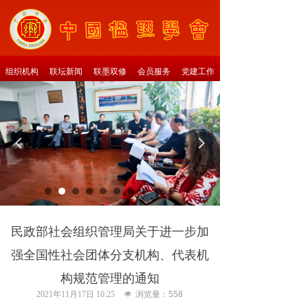
组织机构
联坛新闻
联墨双修
会员服务
党建工作
넳
넲
民政部社会组织管理局关于进一步加
强全国性社会团体分支机构、代表机
构规范管理的通知
2021年11月17日
10:25
넶
浏览量：
558