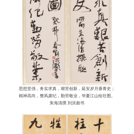
思想坚强，务实求真，艰苦创新，延安岁月垂青史；
精神高尚，整风肃纪，勤劳敬业，华夏江山绘壮图。
朱海清撰 刘洪彪书