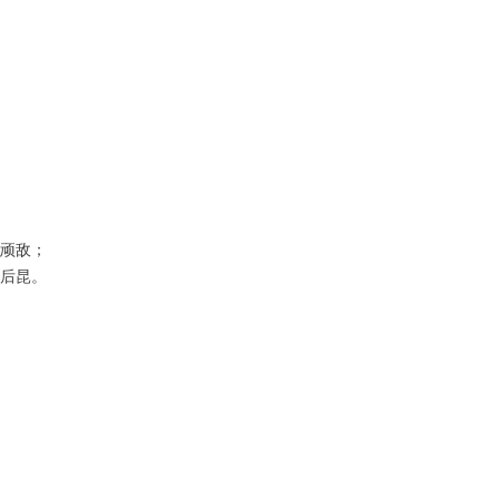
顽敌；
后昆。