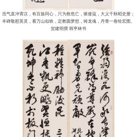
浩气直冲霄汉，有百族同心，只为救危亡，驱倭寇，大义千秋昭史册；
丰碑敬慰英灵，看万山似铁，定教圆梦想，铸龙魂，丹青一卷绘宏图。
贺建明撰 韩亨林书