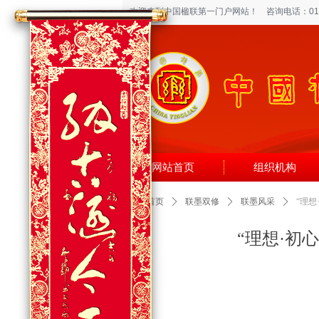
欢迎来到中国楹联第一门户网站！
咨询电话：010-6
网站首页
组织机构
网站首页
ꄲ
联墨双修
ꄲ
联墨风采
ꄲ
“理
“理想·初