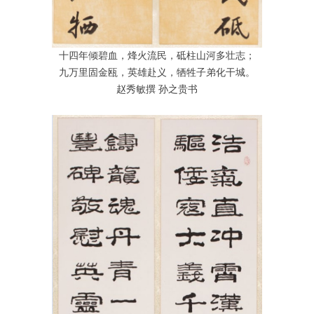
十四年倾碧血，烽火流民，砥柱山河多壮志；
九万里固金瓯，英雄赴义，牺牲子弟化干城。
赵秀敏撰 孙之贵书