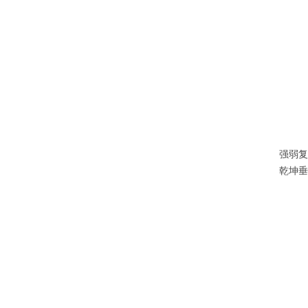
强弱复
乾坤垂