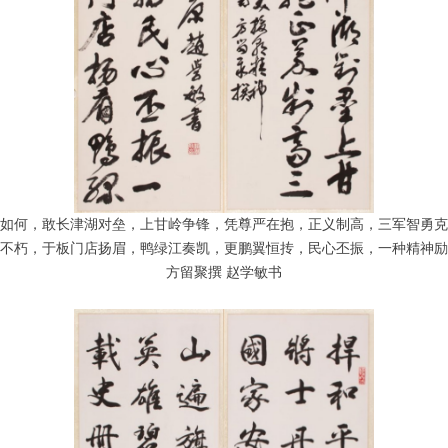
如何，敢长津湖对垒，上甘岭争锋，凭尊严在抱，正义制高，三军智勇克
不朽，于板门店扬眉，鸭绿江奏凯，更鹏翼恒抟，民心丕振，一种精神励
方留聚撰 赵学敏书