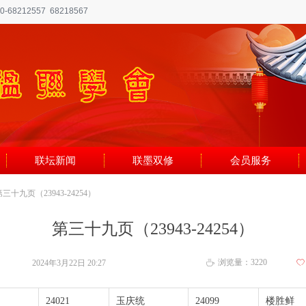
8212557 68218567
联坛新闻
联墨双修
会员服务
第三十九页（23943-24254）
第三十九页（23943-24254）
浏览量：
3220
2024年3月22日
20:27
ꄀ
ꄘ
24021
玉庆统
24099
楼胜鲜