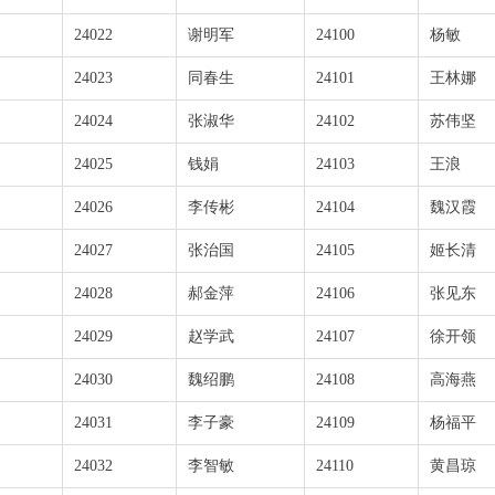
24022
谢明军
24100
杨敏
24023
同春生
24101
王林娜
24024
张淑华
24102
苏伟坚
24025
钱娟
24103
王浪
24026
李传彬
24104
魏汉霞
24027
张治国
24105
姬长清
24028
郝金萍
24106
张见东
24029
赵学武
24107
徐开领
24030
魏绍鹏
24108
高海燕
24031
李子豪
24109
杨福平
24032
李智敏
24110
黄昌琼