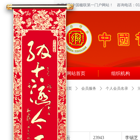
欢迎来到中国楹联第一门户网站！
咨询电话：010-6
网站首页
组织机构
网站首页
ꄲ
会员服务
ꄲ
个人会员名录
ꄲ
李美云
23943
李锡芝