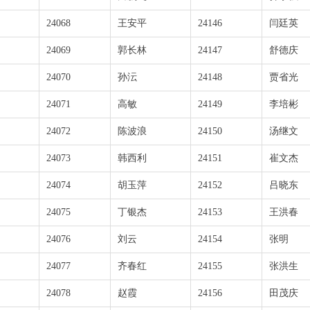
24068
王安平
24146
闫廷英
24069
郭长林
24147
舒德庆
24070
孙沄
24148
贾省光
24071
高敏
24149
李培彬
24072
陈波浪
24150
汤继文
24073
韩西利
24151
崔文杰
24074
胡玉萍
24152
吕晓东
24075
丁银杰
24153
王洪春
24076
刘云
24154
张明
24077
齐春红
24155
张洪生
24078
赵霞
24156
田茂庆