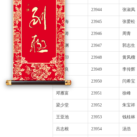
闫盛
23944
张淑凤
刘昌海
23945
张爱松
夏卓涛
23946
周青
夏卓渊
23947
郭志生
邵保印
23948
黄凤榴
夏功良
23949
李传辉
全喆
23950
闫希宝
邓雁富
23951
徐峰
梁少堂
23952
朱宝祥
王亚池
23953
钱桂林
吕志根
23954
汤浩