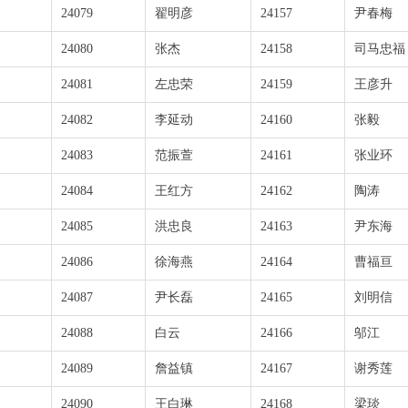
24079
翟明彦
24157
尹春梅
24080
张杰
24158
司马忠福
24081
左忠荣
24159
王彦升
24082
李延动
24160
张毅
24083
范振萱
24161
张业环
24084
王红方
24162
陶涛
24085
洪忠良
24163
尹东海
24086
徐海燕
24164
曹福亘
24087
尹长磊
24165
刘明信
24088
白云
24166
邬江
24089
詹益镇
24167
谢秀莲
24090
王白琳
24168
梁琰