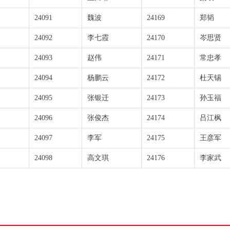
24091
魏波
24169
郑韬
24092
李七霞
24170
岑思贤
24093
赵伟
24171
常忠孝
24094
杨鹏云
24172
杜天锡
24095
张银迁
24173
孙玉福
24096
张俊杰
24174
吕江枫
24097
李军
24175
王彦军
24098
高文琪
24176
李家武