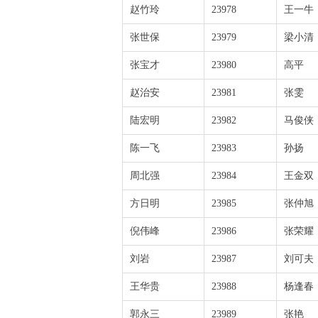
赵竹玲
23978
王一牛
张世保
23979
梁小清
张宝才
23980
高平
赵治安
23981
张雯
陆宏明
23982
马俊侠
陈一飞
23983
孙扬
周北强
23984
王金双
方日明
23985
张仲旭
倪伟峰
23986
张荣耀
刘岩
23987
刘可夫
王华贵
23988
杨逢春
郭永三
23989
张艳