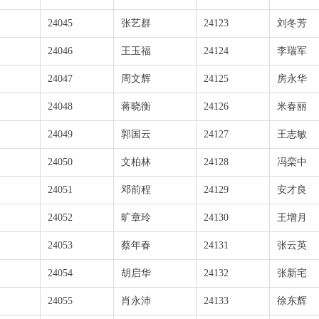
24045
张艺群
24123
刘冬芳
24046
王玉福
24124
李瑞军
24047
周文辉
24125
房永华
24048
蒋晓衡
24126
米春丽
24049
郭国云
24127
王志敏
24050
文柏林
24128
冯栾中
24051
邓前程
24129
安才良
24052
旷章玲
24130
王增月
24053
蔡年春
24131
张云英
24054
胡启华
24132
张新宅
24055
肖永沛
24133
徐东辉