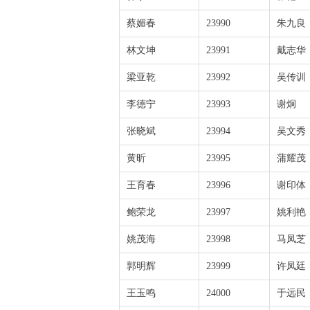
蔡媚春
23990
朱九良
林文坤
23991
戴志华
梁亚乾
23992
吴传训
李德宁
23993
谢炯
张晓斌
23994
吴文秀
黄昕
23995
蒲耀茂
王育春
23996
谢印体
鲍荣龙
23997
姚利艳
姚茂海
23998
马凤芝
郭明辉
23999
许凤廷
王玉鸣
24000
于远民