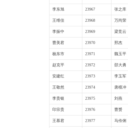
李东旭
23967
张之库
王维佳
23968
万尚荣
李振中
23969
梁竞云
曹美君
23970
邢杰
杨东市
23971
魏玉平
赵克平
23972
邵大勇
安建红
23973
李玉军
王敬然
23974
唐模冲
李贵银
23975
刘燕
印宗贵
23976
曹赟
王慕君
23977
马伶俐