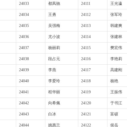
24033
都凤驰
24111
王光瀛
24034
王勇
24112
张军玲
24035
吴强梅
24113
韩建爽
24036
尤小波
24114
张建林
24037
杨丽莉
24115
樊宏伟
24038
段占元
24116
李艳莉
24039
李燕
24117
高建刚
24040
李爱玲
24118
杨艳
24041
程华丽
24119
王振伟
24042
向希佩
24120
于书江
24043
白冰
24121
富硕
24044
姚惠兰
24122
侯岳