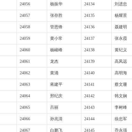
24056
杨振华
24134
刘进忠
24057
张存胜
24135
杨耀景
24058
管恩锋
24136
聂建明
24059
黄小常
24137
张永霞
24060
杨峻峰
24138
黄纪义
24061
龙杰
24139
高凤远
24062
黄涌
24140
高明海
24063
蒋建平
24141
蔡文珊
24064
邢纪庆
24142
韩文娴
24065
吕丽
24143
李树峰
24066
孙兆清
24144
徐忠军
24067
白鹏飞
24145
乔永强