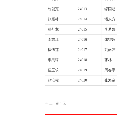
刘朝宽
24013
缪国超
张耀林
24014
潘东方
翟灯龙
24015
李梦媛
李志江
24016
张智超
徐伍莲
24017
刘丽萍
李禹璋
24018
张林
伍玉求
24019
周春季
张淮程
24020
张海余
上一篇：
无
ꂃ