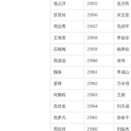
项义洋
23955
吴月民
苏景玲
23956
宋玉堂
周忠秀
23957
毛祁平
王海英
23958
李如珍
石晓梅
23959
杨孝松
燕凌远
23960
张伟
魏振
23961
李成山
晏锋
23962
万令强
何鹏程
23963
王婧
高世发
23964
刘天成
危梦凡
23965
孙奎干
周忠祥
23966
刘振杰