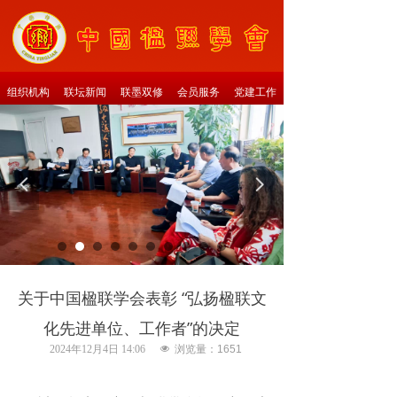
组织机构
联坛新闻
联墨双修
会员服务
党建工作
넳
넲
关于中国楹联学会表彰 “弘扬楹联文
化先进单位、工作者”的决定
2024年12月4日
14:06
넶
浏览量：
1651