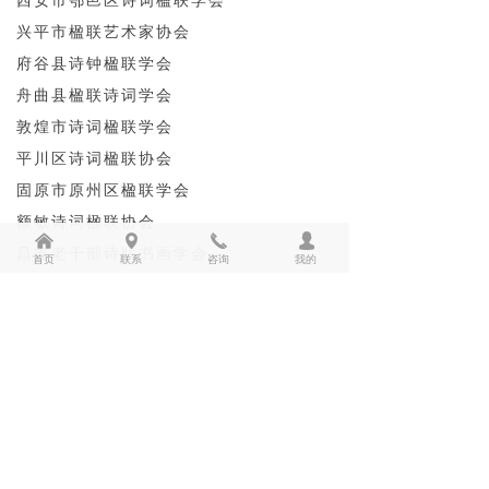
西安市鄠邑区诗词楹联学会
兴平市楹联艺术家协会
府谷县诗钟楹联学会
舟曲县楹联诗词学会
敦煌市诗词楹联学会
平川区诗词楹联协会
固原市原州区楹联学会
额敏诗词楹联协会
낀
넹
끅
넙
昌吉老干部诗联书画学会
首页
联系
咨询
我的
兵团第四师可克达拉市诗词楹联家协会
兵团第六师五家渠市诗词楹联家协会
兵团第十二师五一农场诗联文艺社
申士海 宗宝光 梁兴鸽 薛海红 张琳丽

高金舫 赵士英 孟  巍 薛恩泉 王家祥
