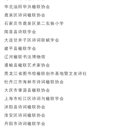
华北油田华兴楹联协会
鹿泉区诗词楹联协会
石家庄市鹿泉区第二实验小学
闻喜县诗联学会
大连甘井子区诗词联赋学会
建平县楹联学会
辽河楹联书法博物馆
通榆县楹联艺术家协会
黑龙江省图书馆楹联创作基地暨文友诗社
牡丹江市海林市诗词楹联协会
大庆市肇源县楹联协会
上海市松江区诗词与楹联学会
沭阳县诗词楹联协会
淮安区诗词楹联协会
丹阳市诗词楹联学会