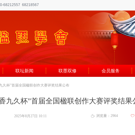
8212557 68218567
联坛新闻
联墨双修
会员服务
香九久杯”首届全国楹联创作大赛评奖结果公布
贡香九久杯”首届全国楹联创作大赛评奖结果
浏览量：
2964
2025年8月27日
10:11
ꄀ
ꄘ