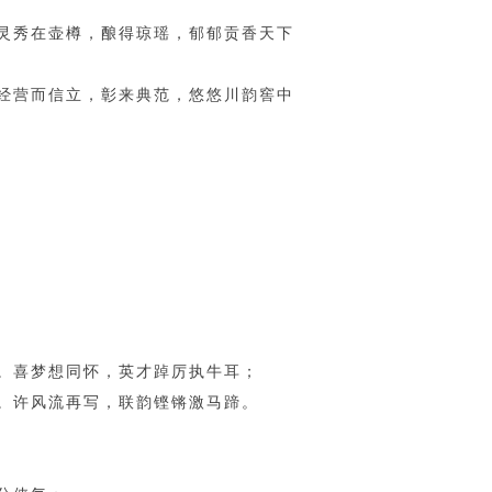
灵秀在壶樽，酿得琼瑶，郁郁贡香天下
经营而信立，彰来典范，悠悠川韵窖中
。喜梦想同怀，英才踔厉执牛耳；
。许风流再写，联韵铿锵激马蹄。