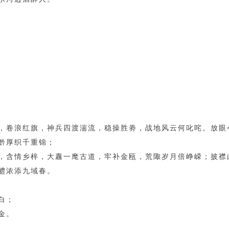
，卷浪红旗，神兵四渡湍流，稳操胜劵，战地风云何叱咤。放眼
黔厚织千重锦；
，含情乡梓，大纛一麾古道，牢补金瓯，荒陬岁月倍峥嵘；披襟
醴浓添九域春。
白；
金。