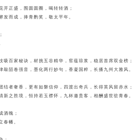
花开正盛，围圆圆圈，喝转转酒；
酵发而成，捧青酌奖，敬太平年。
；
。
技吸百家秘诀，材挑五谷精华，窖蕴琼浆，稳居首席双金榜；
律敲皕卷强音，墨化两行妙句，香凝国粹，长播九州大雅风。
团结者奢香，更有如磐信仰，四渡出奇兵，长得英风留赤水；
清新之胜境，恒持若玉襟怀，九杯邀贵客，相酬盛世驻青春。
成酒魄；
立春幡。
垒；