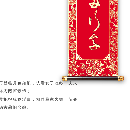
；
。
再登临月色如银，恍看女子浣纱，夫人
绘宏图新意境；
共把得瑶觞浮白，相伴彝家火舞，苗寨
销古蔺旧乡愁。