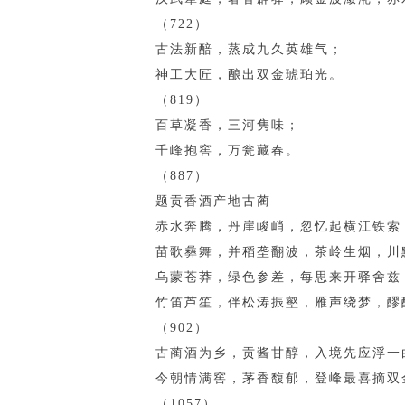
（722）
古法新醅，蒸成九久英雄气；
神工大匠，酿出双金琥珀光。
（819）
百草凝香，三河隽味；
千峰抱窖，万瓮藏春。
（887）
题贡香酒产地古蔺
赤水奔腾，丹崖峻峭，忽忆起横江铁索
苗歌彝舞，并稻垄翻波，茶岭生烟，川
乌蒙苍莽，绿色参差，每思来开驿舍兹
竹笛芦笙，伴松涛振壑，雁声绕梦，醪
（902）
古蔺酒为乡，贡酱甘醇，入境先应浮一
今朝情满窖，茅香馥郁，登峰最喜摘双
（1057）