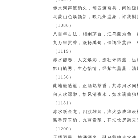
赤水河声流韵久，颂四渡奇兵，问谁汲
乌蒙山色焕颜新，映九州盛象，许我斟
（1086）
八百年古法，相嗣茅台，汇乌蒙秀色，
九万里贡香，漫扬禹甸，催鸿业蜚声，
（1119）
赤水酿春，人文焕彩，溯壮怀四渡，远
黔山毓秀，生态怡情，经紫气薰蒸，清
（1156）
此地最逍遥，正酒熟茶香，共赤河水
何人吹缥缈，恰风清夜永，如李谪仙独
（1181）
赤水跃金龙，四渡雄师，淬火炼成华表
酱香浮玉韵，九蒸贡酿，开坛饮尽碧云
（1200）
天耀酒星，地涌酒泉，融乌蒙魄赤水魂