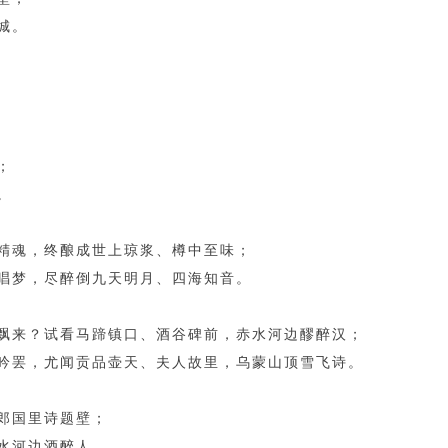
城。
；
。
精魂，终酿成世上琼浆、樽中至味；
唱梦，尽醉倒九天明月、四海知音。
飘来？试看马蹄镇口、酒谷碑前，赤水河边醪醉汉；
吟罢，尤闻贡品壶天、夫人故里，乌蒙山顶雪飞诗。
郎国里诗题壁；
水河边酒醉人。