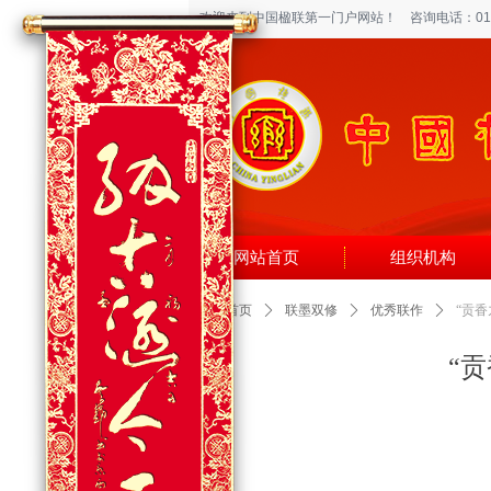
欢迎来到中国楹联第一门户网站！
咨询电话：010-6
网站首页
组织机构
网站首页
ꄲ
联墨双修
ꄲ
优秀联作
ꄲ
“贡
“