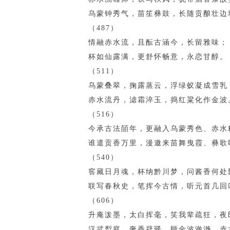
乌蒙钟秀气，苗笙彝鼓，长随贡酿壮边
（487）
情融赤水流，且酝古涵今，长留雅味；
杯如仙露满，更舒怀畅意，永恋甘醇。
（511）
乌蒙叠翠，掬露蒸云，浮绿蚁凝成雪乳
赤水流丹，滤霜淬玉，捣红粱化作金波
（516）
今承古法皕年，更融入乌蒙秀色、赤水
谁遣贡香万里，漫邀来苗舞曳霞、彝歌
（540）
窖藏日月魂，杯纳黔川梦，问酱香何处
联写春秋史，笔挥今古情，听元首几回
（606）
升庵泼墨，太白挥毫，笑我辈疏狂，夜
汉武犁庭，奢香辟驿，顾金波潋滟，赤