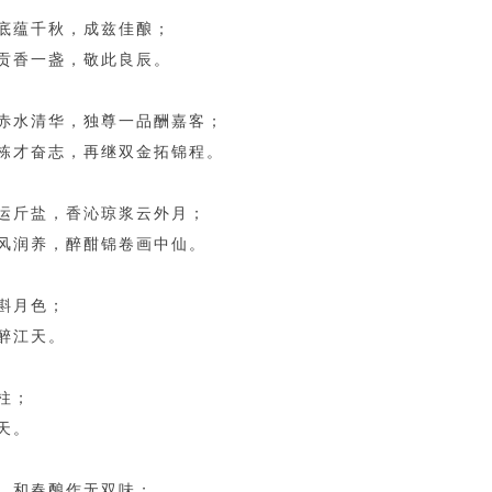
底蕴千秋，成兹佳酿；
贡香一盏，敬此良辰。
赤水清华，独尊一品酬嘉客；
栋才奋志，再继双金拓锦程。
运斤盐，香沁琼浆云外月；
风润养，醉酣锦卷画中仙。
同斟月色；
醉江天。
柱；
天。
，和春酿作无双味；