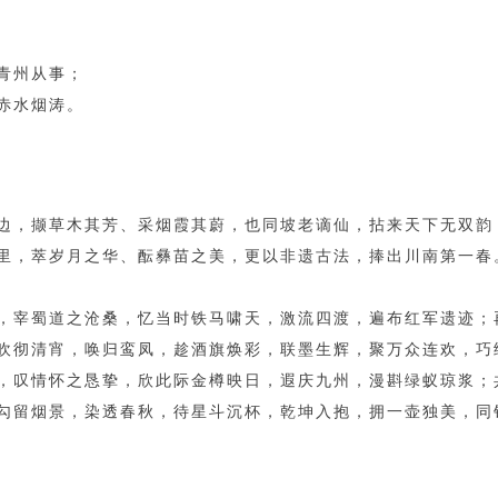
青州从事；
赤水烟涛。
边，撷草木其芳、采烟霞其蔚，也同坡老谪仙，拈来天下无双韵
里，萃岁月之华、酝彝苗之美，更以非遗古法，捧出川南第一春
，宰蜀道之沧桑，忆当时铁马啸天，激流四渡，遍布红军遗迹；
吹彻清宵，唤归鸾凤，趁酒旗焕彩，联墨生辉，聚万众连欢，巧
，叹情怀之恳挚，欣此际金樽映日，遐庆九州，漫斟绿蚁琼浆；
勾留烟景，染透春秋，待星斗沉杯，乾坤入抱，拥一壶独美，同