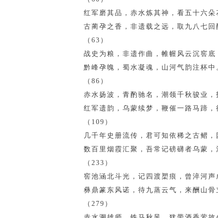
红军磨其品，赤水炼其神，看五十六朵
古蔺孕之香，非遗载之远，取九八七回
（63）
战史为粮，非遗作曲，帷幄风云沉窖底
黔峰孕魄，蜀水凝魂，山河气韵注杯中
（86）
赤水扬波，青酌驰名，潮领千秋骏业，
红军遗韵，乌蒙续梦，鞭催一路马蹄，
（109）
几千年史册流传，君可知依稀之古鳛，
数百里烟霞汇聚，吾常记磅礴者乌蒙，
（233）
窖池涵北斗光，记四渡槊痕，曾淬河声
彝鼎篆东风诺，待九蒸云气，来酬山骨
（279）
赤水溯雄师，铁马秋风，犹带酒香萦故