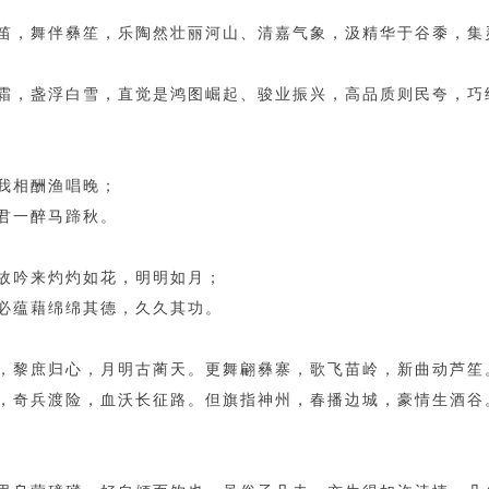
笛，舞伴彝笙，乐陶然壮丽河山、清嘉气象，汲精华于谷黍，集
霜，盏浮白雪，直觉是鸿图崛起、骏业振兴，高品质则民夸，巧
我相酬渔唱晚；
君一醉马蹄秋。
故吟来灼灼如花，明明如月；
必蕴藉绵绵其德，久久其功。
，黎庶归心，月明古蔺天。更舞翩彝寨，歌飞苗岭，新曲动芦笙
，奇兵渡险，血沃长征路。但旗指神州，春播边城，豪情生酒谷