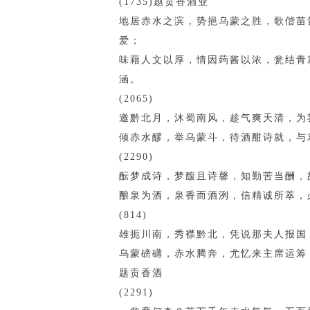
(1735)题贡香酒业
地居赤水之滨，势挹乌蒙之胜，歌偕苗
爱；
味藉人文以厚，情因蒟酱以浓，瓮结青
涵。
(2065)
邀黔北月，沐蜀南风，趁气爽天清，为
倾赤水醪，举乌蒙斗，待酒酣诗就，与
(2290)
酝梦成诗，梦馥且诗馨，知勤苦当酬，
酿泉为酒，泉香而酒洌，信精诚所萃，
(814)
雄扼川南，秀襟黔北，凭说那夫人报国
乌蒙磅礴，赤水腾奔，尤忆来主席运筹
题贡香酒
(2291)