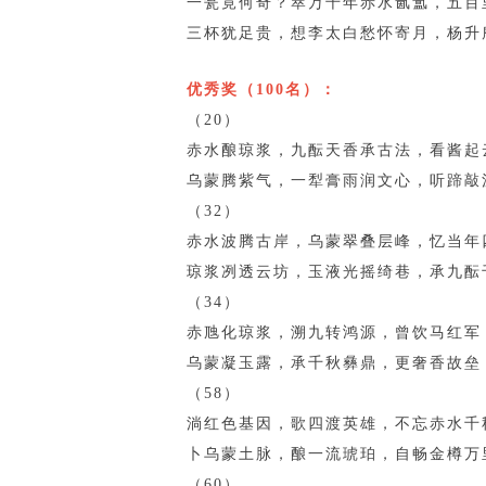
一瓮竟何奇？萃万千年赤水氤氲，五百
三杯犹足贵，想李太白愁怀寄月，杨升
优秀奖（100名）：
（20）
赤水酿琼浆，九酝天香承古法，看酱起
乌蒙腾紫气，一犁膏雨润文心，听蹄敲
（32）
赤水波腾古岸，乌蒙翠叠层峰，忆当年
琼浆冽透云坊，玉液光摇绮巷，承九酝
（34）
赤虺化琼浆，溯九转鸿源，曾饮马红军
乌蒙凝玉露，承千秋彝鼎，更奢香故垒
（58）
淌红色基因，歌四渡英雄，不忘赤水千
卜乌蒙土脉，酿一流琥珀，自畅金樽万
（60）