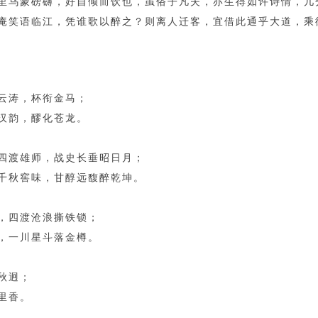
里乌蒙磅礴，好自倾而饮也，虽俗子凡夫，亦生得如许诗情，几
庵笑语临江，凭谁歌以醉之？则离人迁客，宜借此通乎大道，乘
云涛，杯衔金马；
汉韵，醪化苍龙。
四渡雄师，战史长垂昭日月；
千秋窖味，甘醇远馥醉乾坤。
，四渡沧浪撕铁锁；
，一川星斗落金樽。
秋迥；
里香。