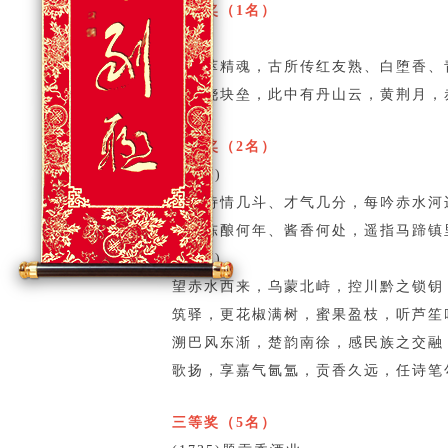
一等奖（1名）
(205)
五谷萃精魂，古所传红友熟、白堕香、
一杯浇块垒，此中有丹山云，黄荆月，
二等奖（2名）
(2047)
许我诗情几斗、才气几分，每吟赤水河
问君陈酿何年、酱香何处，遥指马蹄镇
(1937)
望赤水西来，乌蒙北峙，控川黔之锁钥
筑驿，更花椒满树，蜜果盈枝，听芦笙
溯巴风东渐，楚韵南徐，感民族之交融
歌扬，享嘉气氤氲，贡香久远，任诗笔
三等奖（5名）