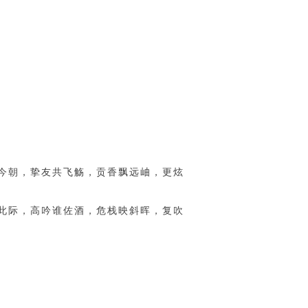
今朝，挚友共飞觞，贡香飘远岫，更炫
此际，高吟谁佐酒，危栈映斜晖，复吹