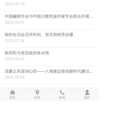
2026-06-19
中国楹联学会与中国少数民族作家学会联合开展主题党日活动
2026-03-03
组织生活会召开时间、形式和程序步骤
2025-07-28
新四军与老百姓的鱼水情
2025-06-06
清廉之风浸润心田——八项规定推动新时代廉洁文化建设走深走实
2025-06-06
“主题”、“重大原则”、“重大举措”、“根本保证”，习近平总书记从4个方面对深入学习领会党的二十届三中全会精神作出重要论述
낀
넹
끅
넙
2024-10-07
首页
联系
咨询
我的
中国文联召开学习贯彻习近平新时代中国特色社会主义思想主题教育总结大会
2023-09-20
上一页
1
/
3
下一页