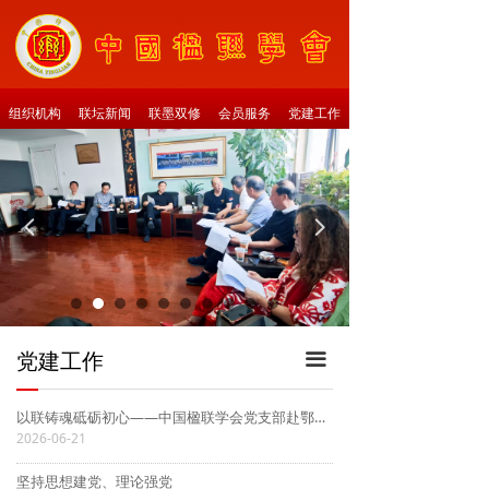
组织机构
联坛新闻
联墨双修
会员服务
党建工作
넳
넲
党建工作
끀
—
以联铸魂砥砺初心——中国楹联学会党支部赴鄂州军分区红色教育基地开展主题党日活动
2026-06-21
坚持思想建党、理论强党